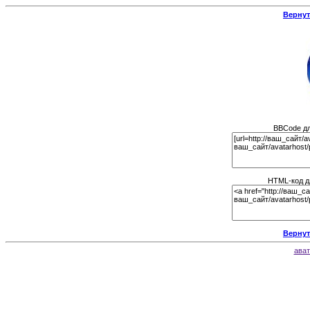
Вернут
BBCode дл
HTML-код д
Вернут
ават